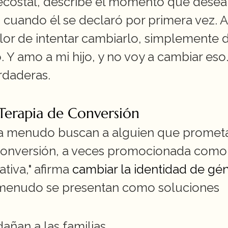
ecostal, describe el momento que desear
o cuando él se declaró por primera vez. A
or de intentar cambiarlo, simplemente di
 Y amo a mi hijo, y no voy a cambiar eso."
rdaderas.
Terapia de Conversión
a menudo buscan a alguien que prometa
de conversión, a veces promocionada como 
tiva," afirma 
cambiar la identidad de gén
menudo se presentan como soluciones 
añan a las familias.