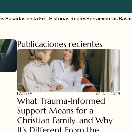
as Basadas en la Fe
Historias Reales
Herramientas Basad
Publicaciones recientes
PADRES
22 JUL 2026
What Trauma-Informed 
Support Means for a 
Christian Family, and Why 
It's Different From the 