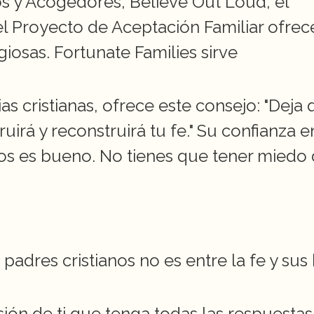
os y Acogedores, Believe Out Loud, el 
l Proyecto de Aceptación Familiar ofrece
iosas. Fortunate Families sirve 
as cristianas, ofrece este consejo: "Deja 
uirá y reconstruirá tu fe." Su confianza e
os es bueno. No tienes que tener miedo 
adres cristianos no es entre la fe y sus hi
ión de ti que tenga todas las respuestas,