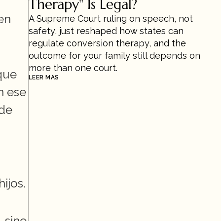
Therapy" Is Legal?
n 
A Supreme Court ruling on speech, not 
safety, just reshaped how states can 
regulate conversion therapy, and the 
outcome for your family still depends on 
more than one court.
que 
LEER MÁS
n ese 
de 
jos. 
 sino 