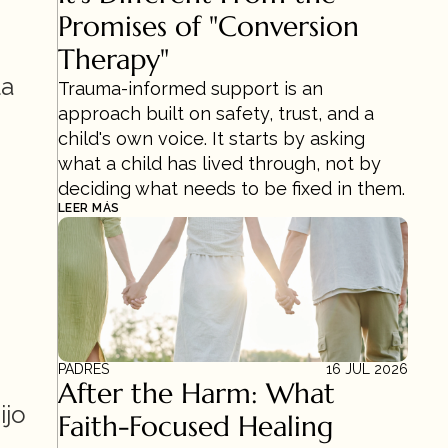
Promises of "Conversion 
Therapy"
a 
Trauma-informed support is an 
approach built on safety, trust, and a 
child's own voice. It starts by asking 
what a child has lived through, not by 
deciding what needs to be fixed in them.
LEER MÁS
PADRES
16 JUL 2026
After the Harm: What 
jo 
Faith-Focused Healing 