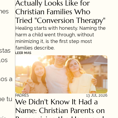
Actually Looks Like for 
Christian Families Who 
es 
Tried "Conversion Therapy"
Healing starts with honesty. Naming the 
harm a child went through, without 
minimizing it, is the first step most 
families describe.
tas 
LEER MÁS
os 
os a 
PADRES
13 JUL 2026
e tu 
We Didn't Know It Had a 
Name: Christian Parents on 