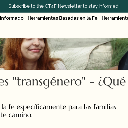
Subscribe
 to the CT4F Newsletter to stay informed!
 informado
Herramientas Basadas en la Fe
Herramient
 es "transgénero" - ¿Qué 
a fe específicamente para las familias 
ste camino.