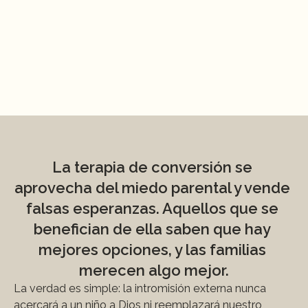
pasado por la terapia de conversión 
sobre sus experiencias?
¿Pueden los terapeutas negarse a 
ofrecer terapia de conversión si los 
padres la solicitan?
¿Cómo pueden los padres 
distinguir entre una terapia 
legítima y la terapia de conversión?
La terapia de conversión se 
aprovecha del miedo parental y vende 
falsas esperanzas. Aquellos que se 
benefician de ella saben que hay 
mejores opciones, y las familias 
merecen algo mejor.
La verdad es simple: la intromisión externa nunca 
acercará a un niño a Dios ni reemplazará nuestro 